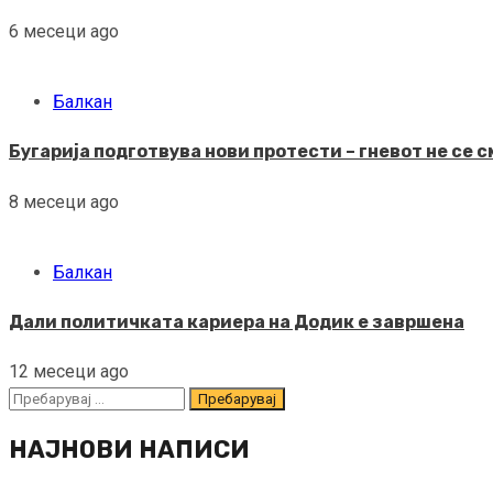
6 месеци ago
Балкан
Бугарија подготвува нови протести – гневот не се 
8 месеци ago
Балкан
Дали политичката кариера на Додик е завршена
12 месеци ago
Пребарувај
за:
НАЈНОВИ НАПИСИ