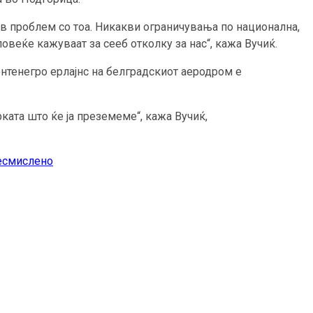
аков проблем со тоа. Никакви ограничувања по национална,
овеќе кажуваат за сееб отколку за нас“, кажа Вучиќ.
нтенегро ерлајнс на белградскиот аеродром е
ката што ќе ја преземеме“, кажа Вучиќ,
бесмислено