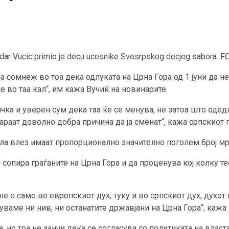
sandar Vucic primio je decu ucesnike Svesrpskog decjeg sabo
сомнеж во тоа дека одлуката на Црна Гора од 1 јуни да не 
е во таа кал“, им кажа Вучиќ на новинарите.
ка и уверен сум дека таа ќе се менува, не затоа што одедна
бараат доволно добра причина да ја сменат“, кажа српскиот 
ла влез имаат пропорционално значително поголем број мрт
ги сопира граѓаните на Црна Гора и да проценува кој колку т
 е само во европскиот дух, туку и во српскиот дух, духот н
уваме ни нив, ни останатите државјани на Црна Гора“, кажа 
, но тоа не занчи дека се согласува со политиката на власт