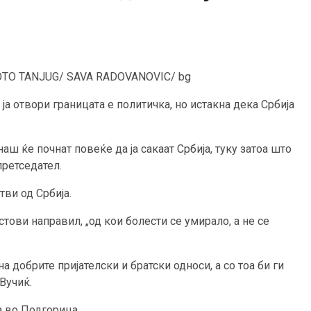
ra. FOTO TANJUG/ SAVA RADOVANOVIC/ bg
ја отвори границата е политичка, но истакна дека Србија
ш ќе почнат повеќе да ја сакаат Србија, туку затоа што
претседател.
ви од Србија.
естови направил, „од кои болести се умирало, а не се
а добрите пријателски и братски односи, а со тоа би ги
Вучиќ.
а во Подгорица.