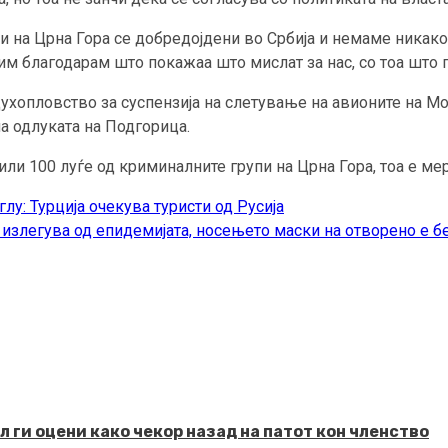
аѓани на Црна Гора се добредојдени во Србија и немаме ник
м благодарам што покажаа што мислат за нас, со тоа што п
ухопловство за суспензија на слетување на авионите на Мо
а одлуката на Подгорица.
ли 100 луѓе од криминалните групи на Црна Гора, тоа е мер
у: Турција очекува туристи од Русија
 излегува од епидемијата, носењето маски на отворено е 
 ги оцени како чекор назад на патот кон членство