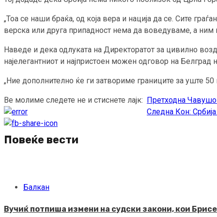
„Тоа се наши браќа, од која вера и нација да се. Сите гр
верска или друга припадност нема да воведуваме, а ним и
Наведе и дека одлуката на Директоратот за цивилно возд
најелегантниот и најпристоен можен одговор на Белград н
„Ние дополнително ќе ги затвориме границите за уште 50 и
Ве молиме следете не и стиснете лајк:
Претходна
Чавушогл
Continue
Следна
Кон: Србија
Reading
Повеќе вести
Балкан
Вучиќ потпиша измени на судски закони, кои Брисел