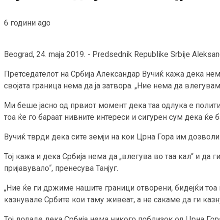
6 години ago
Beograd, 24. maja 2019. - Predsednik Republike Srbije Alek
Претседателот на Србија Александар Вучиќ кажа дека нема 
својата граница нема да ја затвора. „Ние нема да влегувам
Ми беше јасно од првиот момент дека таа одлука е политич
тоа ќе го бараат нивните интереси и сигурен сум дека ќе 
Вучиќ тврди дека сите земји на кои Црна Гора им дозволи
Тој кажа и дека Србија нема да „влегува во таа кал“ и да 
пријавувало“, пренесува Танјуг.
„Ние ќе ги држиме нашите граници отворени, бидејќи тоа не
казнувале Србите кои таму живеат, а не сакаме да ги казн
Тој додаде дека Србија нема никого поблизок од Црна Гора