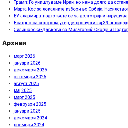
Трамп: Го уништуваме Иран, но нема долго да остан
Марта Кос за локалните избори во Србија: Насилство
ЕУ алармира: подгответе се за долготрајни нарушува
Внатрешна контрола утврди пропусти кај 39 полицајц
Сиљановска-Давкова со Милатовиќ: Скопје и Подгор
Архиви
март 2026
јануари 2026
декември 2025
октомври 2025
август 2025
мај 2025
март 2025
февруари 2025
јануари 2025
декември 2024
ноември 2024