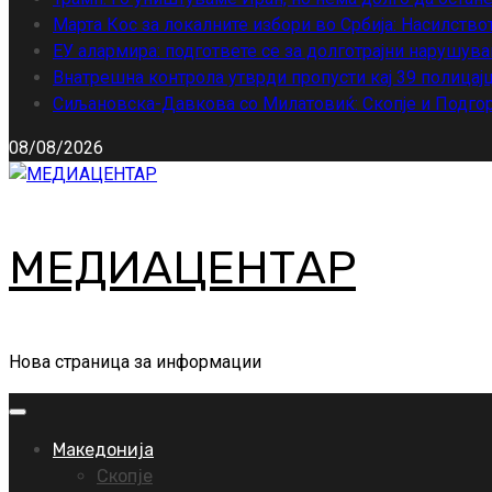
Марта Кос за локалните избори во Србија: Насилство
ЕУ алармира: подгответе се за долготрајни нарушува
Внатрешна контрола утврди пропусти кај 39 полицајц
Сиљановска-Давкова со Милатовиќ: Скопје и Подгор
08/08/2026
МЕДИАЦЕНТАР
Нова страница за информации
Primary
Menu
Македонија
Скопје