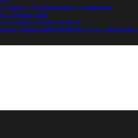
то, заканите и неправилностите се неприфатливи
ња со нафтата објави
и за случајот со Ивана Јовановска
ица се пример за добрососедство, ЕУ патот мора да биде 