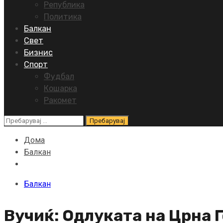
Република
Политика
Балкан
Свет
Бизнис
Спорт
Фудбал
Кошарка
Ракомет
Пребарувај
за:
Дома
Балкан
Балкан
Вучиќ: Одлуката на Црна Г