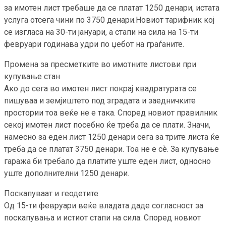
за имотен лист требаше да се платат 1250 денари, истата
услуга отсега чини по 3750 денари.Новиот тарифник кој
се изгласа на 30-ти јануари, а стапи на сила на 15-ти
февруари годинава удри по џебот на граѓаните.
Промена за пресметките во имотните листови при
купување стан
Ако до сега во имотен лист покрај квадратурата се
пишуваа и земјиштето под зградата и заедничките
простории тоа веќе не е така. Според новиот правилник
секој имотен лист посебно ќе треба да се плати. Значи,
намесно за еден лист 1250 денари сега за трите листа ќе
треба да се платат 3750 денари. Тоа не е сѐ. За купување
гаража би требало да платите уште еден лист, односно
уште дополнителни 1250 денари.
Поскапуваат и геодетите
Од 15-ти февруари веќе владата даде согласност за
поскапувања и истиот стапи на сила. Според новиот