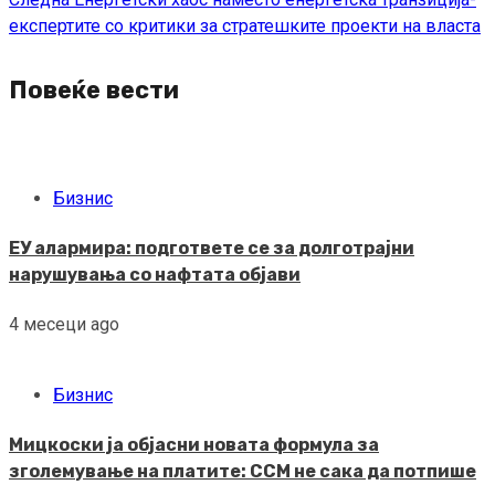
експертите со критики за стратешките проекти на власта
Повеќе вести
Бизнис
ЕУ алармира: подгответе се за долготрајни
нарушувања со нафтата објави
4 месеци ago
Бизнис
Мицкоски ја објасни новата формула за
зголемување на платите: ССМ не сака да потпише