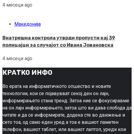
4 месеци ago
Македонија
Внатрешна контрола утврди пропусти кај 39
полицајци за случајот со Ивана Јовановска
4 месеци ago
КРАТКО ИНФО
Во ерата на информатичкото опшество и новите
технологии, кои се појавувват секој ден он лајн,
информирањето стана тренд. Затоа ние се фокусиравме
на он лајн информирањето, затоа што ви дава слобода да
читате и да се информирате, додека сте во движење и
сето тоа, од само еден уред а тоа е вашиот паметен
телефон, вашиот таблет, или вашиот лаптоп, уреди кои