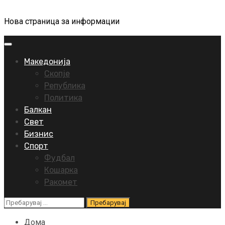
Нова страница за информации
Primary
Menu
Македонија
Скопје
Република
Политика
Балкан
Свет
Бизнис
Спорт
Фудбал
Кошарка
Ракомет
Пребарувај
за:
Дома