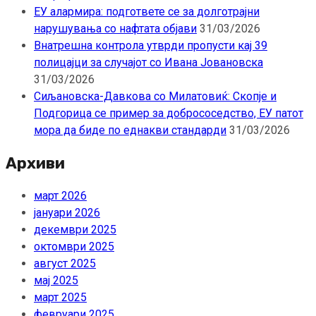
ЕУ алармира: подгответе се за долготрајни
нарушувања со нафтата објави
31/03/2026
Внатрешна контрола утврди пропусти кај 39
полицајци за случајот со Ивана Јовановска
31/03/2026
Сиљановска-Давкова со Милатовиќ: Скопје и
Подгорица се пример за добрососедство, ЕУ патот
мора да биде по еднакви стандарди
31/03/2026
Архиви
март 2026
јануари 2026
декември 2025
октомври 2025
август 2025
мај 2025
март 2025
февруари 2025