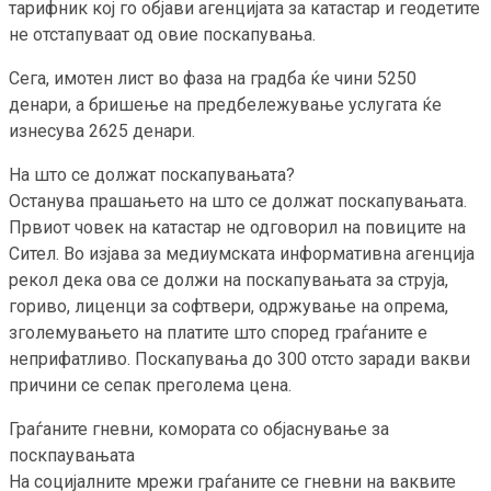
тарифник кој го објави агенцијата за катастар и геодетите
не отстапуваат од овие поскапувања.
Сега, имотен лист во фаза на градба ќе чини 5250
денари, а бришење на предбележување услугата ќе
изнесува 2625 денари.
На што се должат поскапувањата?
Останува прашањето на што се должат поскапувањата.
Првиот човек на катастар не одговорил на повиците на
Сител. Во изјава за медиумската информативна агенција
рекол дека ова се должи на поскапувањата за струја,
гориво, лиценци за софтвери, одржување на опрема,
зголемувањето на платите што според граѓаните е
неприфатливо. Поскапувања до 300 отсто заради вакви
причини се сепак преголема цена.
Граѓаните гневни, комората со објаснување за
поскпаувањата
На социјалните мрежи граѓаните се гневни на ваквите