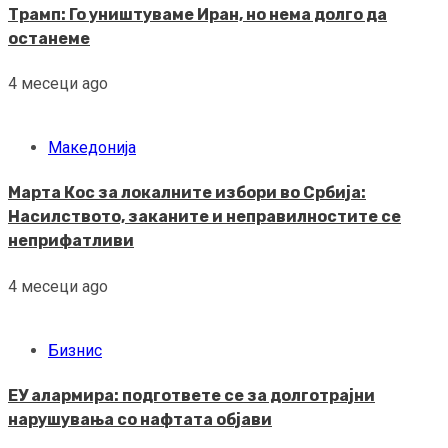
Трамп: Го уништуваме Иран, но нема долго да
останеме
4 месеци ago
Македонија
Марта Кос за локалните избори во Србија:
Насилството, заканите и неправилностите се
неприфатливи
4 месеци ago
Бизнис
ЕУ алармира: подгответе се за долготрајни
нарушувања со нафтата објави