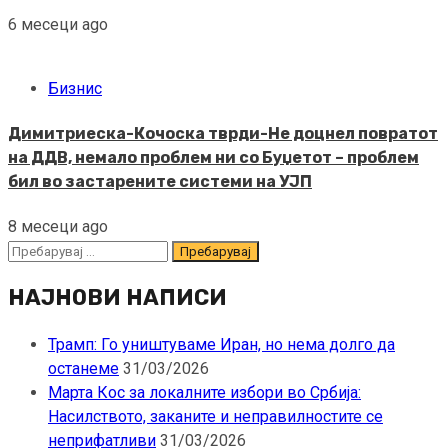
6 месеци ago
Бизнис
Димитриеска-Кочоска тврди-Не доцнел повратот
на ДДВ, немало проблем ни со Буџетот – проблем
бил во застарените системи на УЈП
8 месеци ago
Пребарувај
за:
НАЈНОВИ НАПИСИ
Трамп: Го уништуваме Иран, но нема долго да
останеме
31/03/2026
Марта Кос за локалните избори во Србија:
Насилството, заканите и неправилностите се
неприфатливи
31/03/2026