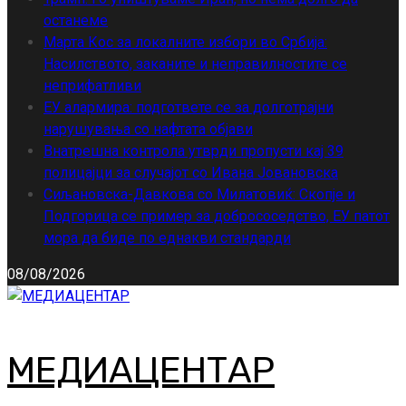
останеме
Марта Кос за локалните избори во Србија:
Насилството, заканите и неправилностите се
неприфатливи
ЕУ алармира: подгответе се за долготрајни
нарушувања со нафтата објави
Внатрешна контрола утврди пропусти кај 39
полицајци за случајот со Ивана Јовановска
Сиљановска-Давкова со Милатовиќ: Скопје и
Подгорица се пример за добрососедство, ЕУ патот
мора да биде по еднакви стандарди
08/08/2026
МЕДИАЦЕНТАР