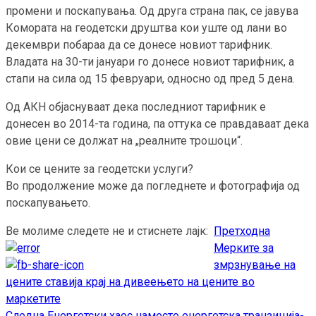
промени и поскапувања. Од друга страна пак, се јавува
Комората на геодетски друштва кои уште од лани во
декември побараа да се донесе новиот тарифник.
Владата на 30-ти јануари го донесе новиот тарифник, а
стапи на сила од 15 февруари, односно од пред 5 дена.
Од АКН објаснуваат дека последниот тарифник е
донесен во 2014-та година, па оттука се правдаваат дека
овие цени се должат на „реалните трошоци“.
Кои се цените за геодетски услуги?
Во продолжение може да погледнете и фотографија од
поскапувањето.
Ве молиме следете не и стиснете лајк:
Претходна
Continue
Мерките за
Reading
змрзнување на
цените ставија крај на дивеењето на цените во
маркетите
Следна
Енергетски хаос наместо енергетска транзиција-