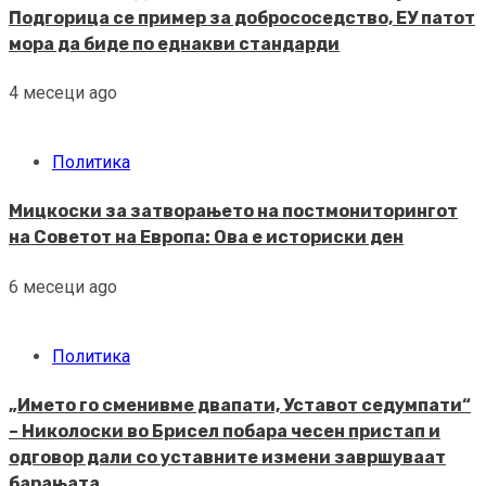
Подгорица се пример за добрососедство, ЕУ патот
мора да биде по еднакви стандарди
4 месеци ago
Политика
Мицкоски за затворањето на постмониторингот
на Советот на Европа: Ова е историски ден
6 месеци ago
Политика
„Името го сменивме двапати, Уставот седумпати“
– Николоски во Брисел побара чесен пристап и
одговор дали со уставните измени завршуваат
барањата