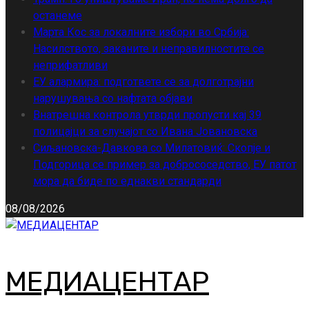
останеме
Марта Кос за локалните избори во Србија:
Насилството, заканите и неправилностите се
неприфатливи
ЕУ алармира: подгответе се за долготрајни
нарушувања со нафтата објави
Внатрешна контрола утврди пропусти кај 39
полицајци за случајот со Ивана Јовановска
Сиљановска-Давкова со Милатовиќ: Скопје и
Подгорица се пример за добрососедство, ЕУ патот
мора да биде по еднакви стандарди
08/08/2026
МЕДИАЦЕНТАР