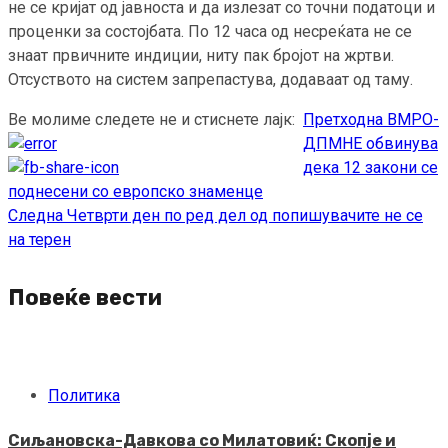
не се кријат од јавноста и да излезат со точни податоци и
проценки за состојбата. По 12 часа од несреќата не се
знаат првичните индиции, ниту пак бројот на жртви.
Oтсуството на систем запрепастува, додаваат од таму.
Ве молиме следете не и стиснете лајк:
Претходна
ВМРО-
Continue
ДПМНЕ обвинува
Reading
дека 12 закони се
поднесени со европско знаменце
Следна
Четврти ден по ред дел од попишувачите не се
на терен
Повеќе вести
Политика
Сиљановска-Давкова со Милатовиќ: Скопје и