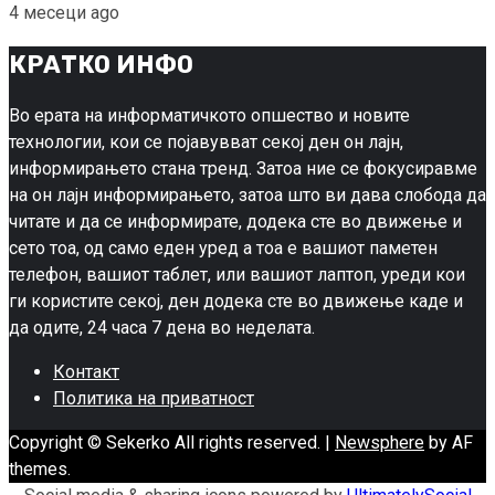
4 месеци ago
КРАТКО ИНФО
Во ерата на информатичкото опшество и новите
технологии, кои се појавувват секој ден он лајн,
информирањето стана тренд. Затоа ние се фокусиравме
на он лајн информирањето, затоа што ви дава слобода да
читате и да се информирате, додека сте во движење и
сето тоа, од само еден уред а тоа е вашиот паметен
телефон, вашиот таблет, или вашиот лаптоп, уреди кои
ги користите секој, ден додека сте во движење каде и
да одите, 24 часа 7 дена во неделата.
Контакт
Политика на приватност
Copyright © Sekerko All rights reserved.
|
Newsphere
by AF
themes.