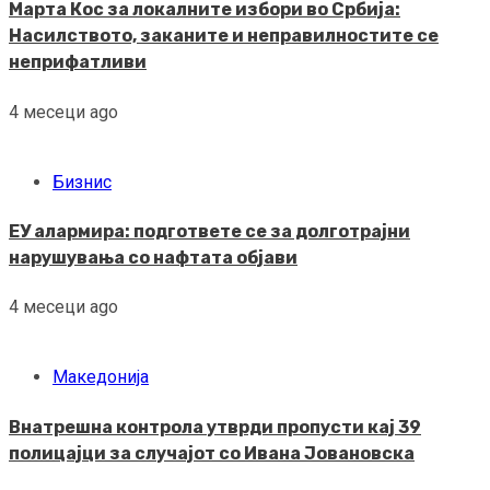
Марта Кос за локалните избори во Србија:
Насилството, заканите и неправилностите се
неприфатливи
4 месеци ago
Бизнис
ЕУ алармира: подгответе се за долготрајни
нарушувања со нафтата објави
4 месеци ago
Македонија
Внатрешна контрола утврди пропусти кај 39
полицајци за случајот со Ивана Јовановска