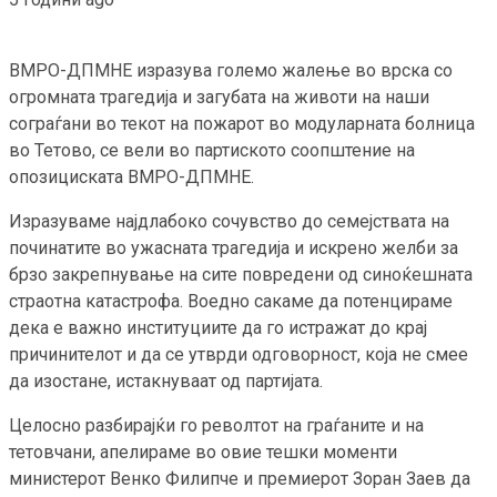
ВМРО-ДПМНЕ изразува големо жалење во врска со
огромната трагедија и загубата на животи на наши
сограѓани во текот на пожарот во модуларната болница
во Тетово, се вели во партиското соопштение на
опозициската ВМРО-ДПМНЕ.
Изразуваме најдлабоко сочувство до семејствата на
починатите во ужасната трагедија и искрено желби за
брзо закрепнување на сите повредени од синоќешната
страотна катастрофа. Воедно сакаме да потенцираме
дека е важно институциите да го истражат до крај
причинителот и да се утврди одговорност, која не смее
да изостане, истакнуваат од партијата.
Целосно разбирајќи го револтот на граѓаните и на
тетовчани, aпелираме во овие тешки моменти
министерот Венко Филипче и премиерот Зоран Заев да