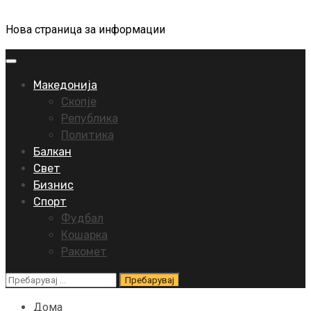
Нова страница за информации
Primary
Menu
Македонија
Скопје
Република
Политика
Балкан
Свет
Бизнис
Спорт
Фудбал
Кошарка
Ракомет
Пребарувај
за:
Дома