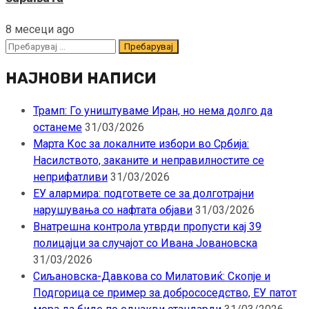
8 месеци ago
Пребарувај
за:
НАЈНОВИ НАПИСИ
Трамп: Го уништуваме Иран, но нема долго да
останеме
31/03/2026
Марта Кос за локалните избори во Србија:
Насилството, заканите и неправилностите се
неприфатливи
31/03/2026
ЕУ алармира: подгответе се за долготрајни
нарушувања со нафтата објави
31/03/2026
Внатрешна контрола утврди пропусти кај 39
полицајци за случајот со Ивана Јовановска
31/03/2026
Сиљановска-Давкова со Милатовиќ: Скопје и
Подгорица се пример за добрососедство, ЕУ патот