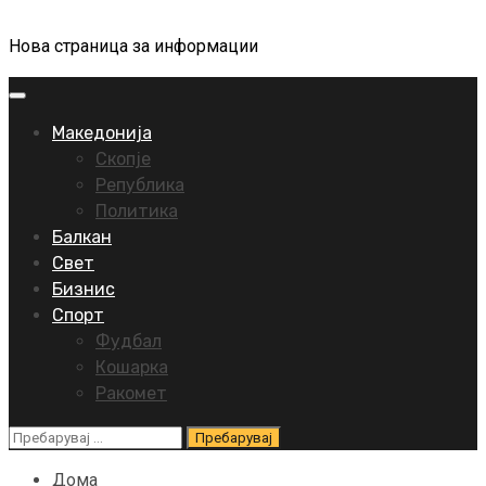
Нова страница за информации
Primary
Menu
Македонија
Скопје
Република
Политика
Балкан
Свет
Бизнис
Спорт
Фудбал
Кошарка
Ракомет
Пребарувај
за:
Дома