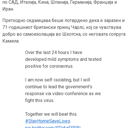
по САД, Италија, Кина, Шпанија, Германија, Франција и
Иран.
Претходно седмицава беше потврдено дека е заразен и
71-годишниот британски принц Чарлс, кој се чувствува
добро во самоизолација во Шкотска, со неговата сопруга
Камила.
Over the last 24 hours I have
developed mild symptoms and tested
positive for coronavirus.
I am now self-isolating, but I will
continue to lead the government’s
response via video-conference as we
fight this virus.
Together we will beat this.
#StayHomeSaveLives
pic.twitter.com/9Te6aFP0Ri