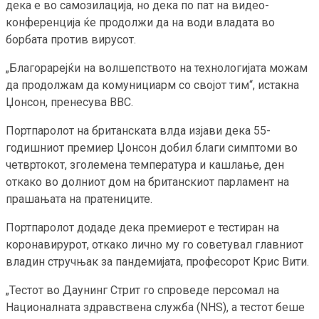
дека е во самозилација, но дека по пат на видео-
конференција ќе продолжи да на води владата во
борбата против вирусот.
„Благорарејќи на волшепството на технологијата можам
да продолжам да комунициарм со својот тим“, истакна
Џонсон, пренесува BBC.
Портпаролот на британската влда изјави дека 55-
годишниот премиер Џонсон добил благи симптоми во
четвртокот, зголемена температура и кашлање, ден
откако во долниот дом на британскиот парламент на
прашањата на пратениците.
Портпаролот додаде дека премиерот е тестиран на
коронавирурот, откако лично му го советувал главниот
владин стручњак за пандемијата, професорот Крис Вити.
„Тестот во Даунинг Стрит го спроведе персомал на
Националната здравствена служба (NHS), а тестот беше