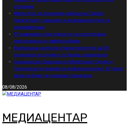
останеме
Марта Кос за локалните избори во Србија:
Насилството, заканите и неправилностите се
неприфатливи
ЕУ алармира: подгответе се за долготрајни
нарушувања со нафтата објави
Внатрешна контрола утврди пропусти кај 39
полицајци за случајот со Ивана Јовановска
Сиљановска-Давкова со Милатовиќ: Скопје и
Подгорица се пример за добрососедство, ЕУ патот
мора да биде по еднакви стандарди
08/08/2026
МЕДИАЦЕНТАР