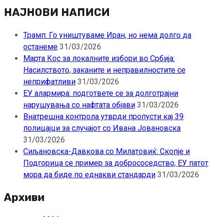
за:
НАЈНОВИ НАПИСИ
Трамп: Го уништуваме Иран, но нема долго да
останеме
31/03/2026
Марта Кос за локалните избори во Србија:
Насилството, заканите и неправилностите се
неприфатливи
31/03/2026
ЕУ алармира: подгответе се за долготрајни
нарушувања со нафтата објави
31/03/2026
Внатрешна контрола утврди пропусти кај 39
полицајци за случајот со Ивана Јовановска
31/03/2026
Сиљановска-Давкова со Милатовиќ: Скопје и
Подгорица се пример за добрососедство, ЕУ патот
мора да биде по еднакви стандарди
31/03/2026
Архиви