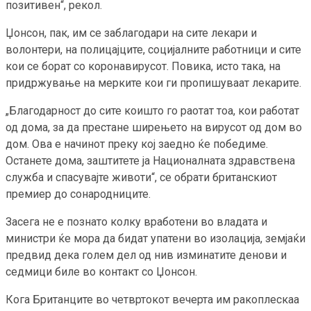
позитивен“, рекол.
Џонсон, пак, им се заблагодари на сите лекари и
волонтери, на полицајците, социјалните работници и сите
кои се борат со коронавирусот. Повика, исто така, на
придржување на мерките кои ги пропишуваат лекарите.
„Благодарност до сите коишто го раотат тоа, кои работат
од дома, за да престане ширењето на вирусот од дом во
дом. Ова е начинот преку кој заедно ќе победиме.
Останете дома, заштитете ја Националната здравствена
служба и спасувајте животи“, се обрати британскиот
премиер до сонародниците.
Засега не е познато колку вработени во владата и
министри ќе мора да бидат упатени во изолација, земјаќи
предвид дека голем дел од нив изминатите денови и
седмици биле во контакт со Џонсон.
Кога Британците во четвртокот вечерта им ракоплескаа