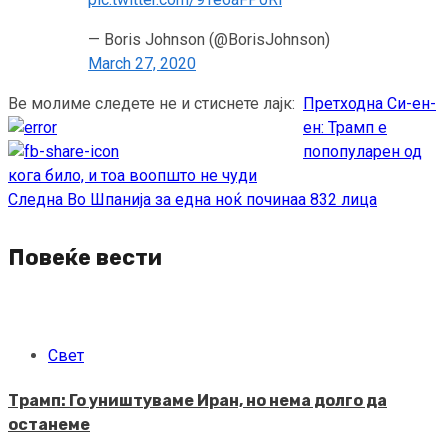
— Boris Johnson (@BorisJohnson)
March 27, 2020
Ве молиме следете не и стиснете лајк:
Претходна
Си-ен-
Continue
ен: Трамп е
Reading
попопуларен од
кога било, и тоа воопшто не чуди
Следна
Во Шпанија за една ноќ починаа 832 лица
Повеќе вести
Свет
Трамп: Го уништуваме Иран, но нема долго да
останеме