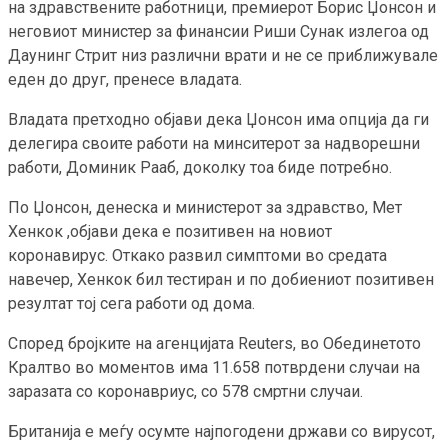
на здравствените работници, премиерот Борис Џонсон и
неговиот министер за финансии Риши Сунак излегоа од
Даунинг Стрит низ различни врати и не се приближувале
еден до друг, пренесе владата.
Владата претходно објави дека Џонсон има опција да ги
делегира своите работи на минситерот за надворешни
работи, Доминик Рааб, доколку тоа биде потребно.
По Џонсон, денеска и министерот за здравство, Мет
Хенкок ,објави дека е позитивен на новиот
коронавирус. Откако развил симптоми во средата
навечер, Хенкок бил тестиран и по добиениот позитивен
резултат тој сега работи од дома.
Според бројките на агенцијата Reuters, во Обединетото
Кралтво во моментов има 11.658 потврдени случаи на
заразата со коронавриус, со 578 смртни случаи.
Британија е меѓу осумте најпогодени држави со вирусот,