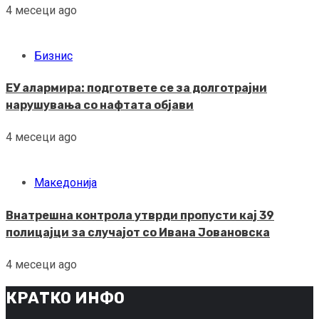
4 месеци ago
Бизнис
ЕУ алармира: подгответе се за долготрајни
нарушувања со нафтата објави
4 месеци ago
Македонија
Внатрешна контрола утврди пропусти кај 39
полицајци за случајот со Ивана Јовановска
4 месеци ago
КРАТКО ИНФО