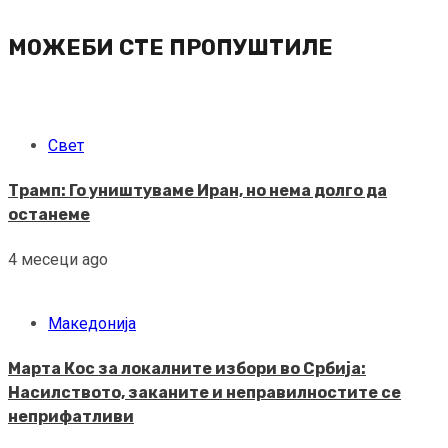
МОЖЕБИ СТЕ ПРОПУШТИЛЕ
Свет
Трамп: Го уништуваме Иран, но нема долго да
останеме
4 месеци ago
Македонија
Марта Кос за локалните избори во Србија:
Насилството, заканите и неправилностите се
неприфатливи