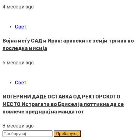
4 месеци ago
Свет
Војна меѓу САД и Иран: арапските земји тргнаа во
последна мисија
6 месеци ago
Свет
МОГЕРИНИ ДАДЕ ОСТАВКА ОД РЕКТОРСКОТО
МЕСТО Истрагата во Брисел ја поттикна да се
повлече пред крај на мандатот
8 месеци ago
Пребарувај