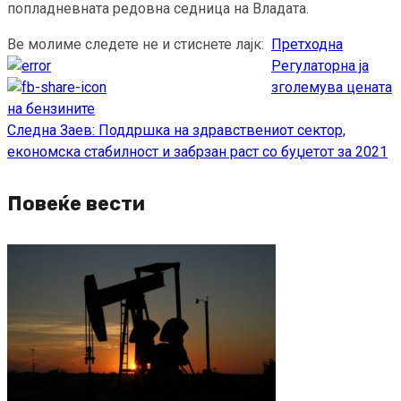
попладневната редовна седница на Владата.
Ве молиме следете не и стиснете лајк:
Претходна
Continue
Регулаторна ја
Reading
зголемува цената
на бензините
Следна
Заев: Поддршка на здравствениот сектор,
економска стабилност и забрзан раст со буџетот за 2021
Повеќе вести