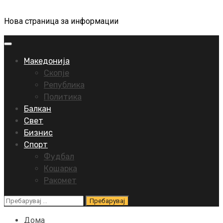
Нова страница за информации
Primary
Menu
Македонија
Скопје
Република
Политика
Балкан
Свет
Бизнис
Спорт
Фудбал
Кошарка
Ракомет
Пребарувај
за:
Дома