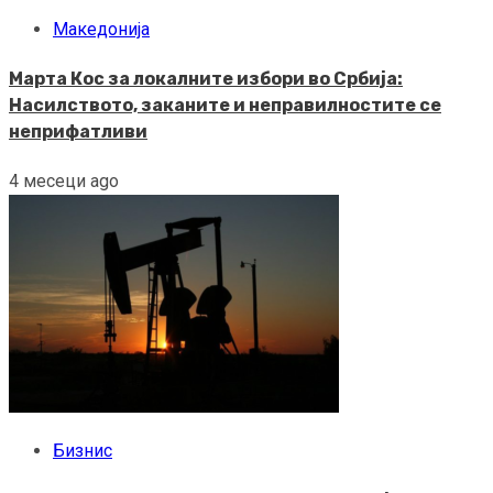
Македонија
Марта Кос за локалните избори во Србија:
Насилството, заканите и неправилностите се
неприфатливи
4 месеци ago
Бизнис