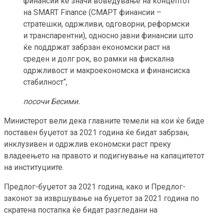
финансии ќе значи воведување на концептот
на SMART Finance (СМАРТ финансии –
стратешки, одржливи, одговорни, реформски
и транспарентни), односно јавни финансии што
ќе поддржат забрзан економски раст на
среден и долг рок, во рамки на фискална
одржливост и макроекономска и финансиска
стабилност“,
посочи Бесими.
Министерот вели дека главните темели на кои ќе биде
поставен буџетот за 2021 година ќе бидат забрзан,
инклузивен и одржлив економски раст преку
владеењето на правото и подигнување на капацитетот
на институциите.
Предлог-буџетот за 2021 година, како и Предлог-
законот за извршување на буџетот за 2021 година по
скратена постапка ќе бидат разгледани на