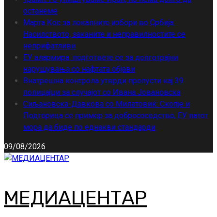
останеме
Марта Кос за локалните избори во Србија:
Насилството, заканите и неправилностите се
неприфатливи
ЕУ алармира: подгответе се за долготрајни
нарушувања со нафтата објави
Внатрешна контрола утврди пропусти кај 39
полицајци за случајот со Ивана Јовановска
Сиљановска-Давкова со Милатовиќ: Скопје и
Подгорица се пример за добрососедство, ЕУ патот
мора да биде по еднакви стандарди
09/08/2026
МЕДИАЦЕНТАР