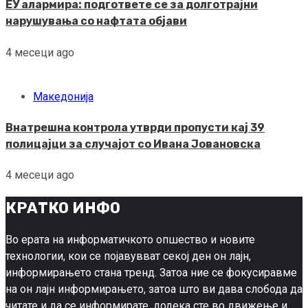
ЕУ алармира: подгответе се за долготрајни
нарушувања со нафтата објави
4 месеци ago
Македонија
Внатрешна контрола утврди пропусти кај 39
полицајци за случајот со Ивана Јовановска
4 месеци ago
КРАТКО ИНФО
Во ерата на информатичкото опшество и новите
технологии, кои се појавувват секој ден он лајн,
информирањето стана тренд. Затоа ние се фокусиравме
на он лајн информирањето, затоа што ви дава слобода да
читате и да се информирате, додека сте во движење и