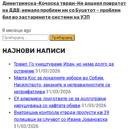
Димитриеска-Кочоска тврди-Не доцнел повратот
на ДДВ, немало проблем ни со Буџетот – проблем
бил во застарените системи на УЈП
8 месеци ago
Пребарувај
за:
НАЈНОВИ НАПИСИ
Трамп: Го уништуваме Иран, но нема долго да
останеме
31/03/2026
Марта Кос за локалните избори во Србија:
Насилството, заканите и неправилностите се
неприфатливи
31/03/2026
ЕУ алармира: подгответе се за долготрајни
нарушувања со нафтата објави
31/03/2026
Внатрешна контрола утврди пропусти кај 39
полицајци за случајот со Ивана Јовановска
31/03/2026