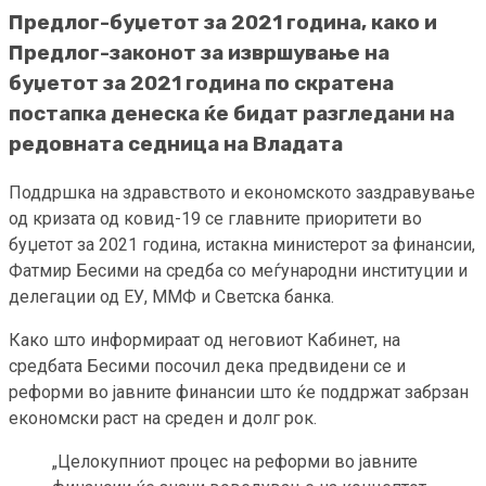
Предлог-буџетот за 2021 година, како и
Предлог-законот за извршување на
буџетот за 2021 година по скратена
постапка денеска ќе бидат разгледани на
редовната седница на Владата
Поддршка на здравството и економското заздравување
од кризата од ковид-19 се главните приоритети во
буџетот за 2021 година, истакна министерот за финансии,
Фатмир Бесими на средба со меѓународни институции и
делегации од ЕУ, ММФ и Светска банка.
Како што информираат од неговиот Кабинет, на
средбата Бесими посочил дека предвидени се и
реформи во јавните финансии што ќе поддржат забрзан
економски раст на среден и долг рок.
„Целокупниот процес на реформи во јавните