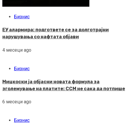
Бизнис
ЕУ алармира: подгответе се за долготрајни
нарушувања со нафтата објави
4 месеци ago
Бизнис
Мицкоски ја објасни новата формула за
зголемување на платите: ССМ не сака да потпише
6 месеци ago
Бизнис