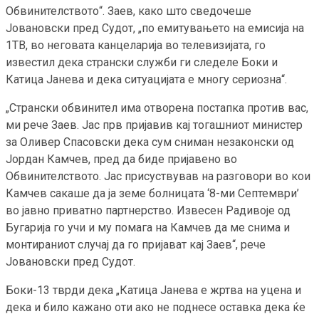
Обвинителството“. Заев, како што сведочеше
Јовановски пред Судот, „по емитувањето на емисија на
1ТВ, во неговата канцеларија во телевизијата, го
известил дека странски служби ги следеле Боки и
Катица Јанева и дека ситуацијата е многу сериозна“.
„Странски обвинител има отворена постапка против вас,
ми рече Заев. Јас прв пријавив кај тогашниот министер
за Оливер Спасовски дека сум сниман незаконски од
Јордан Камчев, пред да биде пријавено во
Обвинителството. Јас присуствував на разговори во кои
Камчев сакаше да ја земе болницата ‘8-ми Септември’
во јавно приватно партнерство. Извесен Радивоје од
Бугарија го учи и му помага на Камчев да ме снима и
монтираниот случај да го пријават кај Заев“, рече
Јовановски пред Судот.
Боки-13 тврди дека „Катица Јанева е жртва на уцена и
дека и било кажано оти ако не поднесе оставка дека ќе