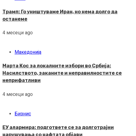
Трамп: Го уништуваме Иран, но нема долго да
останеме
4 месеци ago
Македонија
Марта Кос за локалните избори во Србија:
Насилството, заканите и неправилностите се
неприфатливи
4 месеци ago
Бизнис
ЕУ алармира: подгответе се за долготрајни
нарушувања со нафтата објави