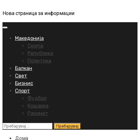
Нова страница за информации
Primary
Menu
Македонија
Скопје
Република
Политика
Балкан
Свет
Бизнис
Спорт
Фудбал
Кошарка
Ракомет
Пребарувај
за:
Дома