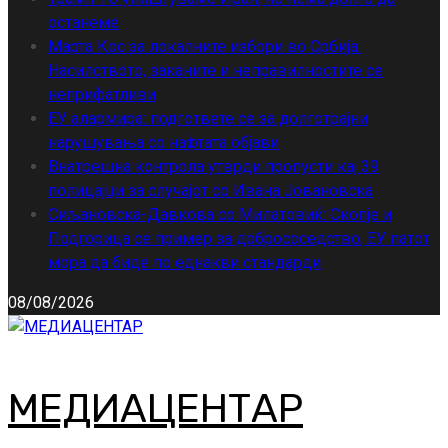
останеме
Марта Кос за локалните избори во Србија:
Насилството, заканите и неправилностите се
неприфатливи
ЕУ алармира: подгответе се за долготрајни
нарушувања со нафтата објави
Внатрешна контрола утврди пропусти кај 39
полицајци за случајот со Ивана Јовановска
Сиљановска-Давкова со Милатовиќ: Скопје и
Подгорица се пример за добрососедство, ЕУ патот
мора да биде по еднакви стандарди
08/08/2026
МЕДИАЦЕНТАР