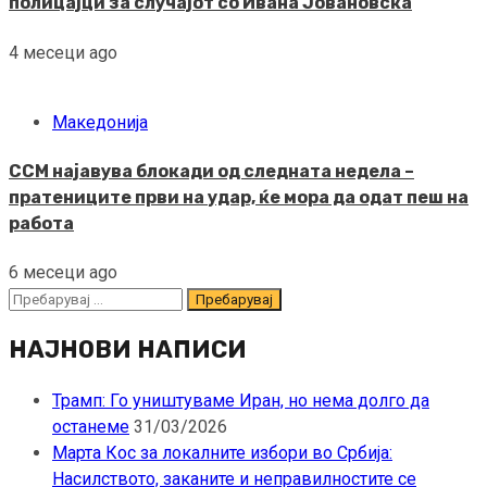
полицајци за случајот со Ивана Јовановска
4 месеци ago
Македонија
ССМ најавува блокади од следната недела –
пратениците први на удар, ќе мора да одат пеш на
работа
6 месеци ago
Пребарувај
за:
НАЈНОВИ НАПИСИ
Трамп: Го уништуваме Иран, но нема долго да
останеме
31/03/2026
Марта Кос за локалните избори во Србија:
Насилството, заканите и неправилностите се