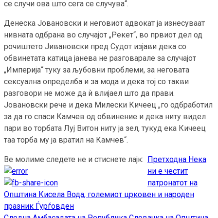
се случи ова што сега се случува“.
Денеска Јовановски и неговиот адвокат ја изнесуваат
нивната одбрана во случајот „Рекет“, во првиот дел од
рочиштето Јивановски пред Судот изјави дека со
обвинетата катица јанева не разговарале за случајот
„Империја“ туку за љубовни проблеми, за неговата
сексуална определба и за мода и дека тој со такви
разговори не може да ѝ влијаел што да прави.
Јовановски рече и дека Милески Кичеец „го одбработил
за да го спаси Камчев од обвинение и дека ниту видел
пари во торбата Луј Витон ниту ја зел, тукуд ека Кичеец
таа торба му ја вратил на Камчев“.
Ве молиме следете не и стиснете лајк:
Претходна
Нека
Continue
ни е честит
Reading
патронатот на
Општина Кисела Вода, големиот црковен и народен
празник Ѓурѓовден
Следна
Амбасадата на Република Словачка на Општина