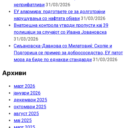
неприфатливи
31/03/2026
ЕУ алармира: подгответе се за долготрајни
нарушувања со нафтата објави
31/03/2026
Внатрешна контрола утврди пропусти кај 39
полицајци за случајот со Ивана Јовановска
31/03/2026
Сиљановска-Давкова со Милатовиќ: Скопје и
Подгорица се пример за добрососедство, ЕУ патот
мора да биде по еднакви стандарди
31/03/2026
Архиви
март 2026
јануари 2026
декември 2025
октомври 2025
август 2025
мај 2025
март 2025