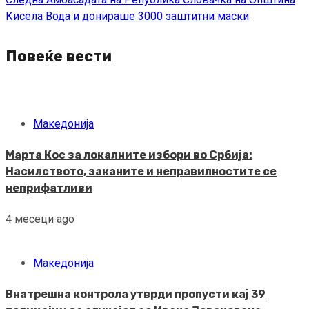
Кисела Вода и донираше 3000 заштитни маски
Повеќе вести
Македонија
Марта Кос за локалните избори во Србија:
Насилството, заканите и неправилностите се
неприфатливи
4 месеци ago
Македонија
Внатрешна контрола утврди пропусти кај 39