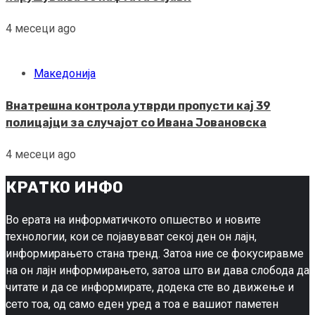
4 месеци ago
Македонија
Внатрешна контрола утврди пропусти кај 39
полицајци за случајот со Ивана Јовановска
4 месеци ago
КРАТКО ИНФО
Во ерата на информатичкото опшество и новите
технологии, кои се појавувват секој ден он лајн,
информирањето стана тренд. Затоа ние се фокусиравме
на он лајн информирањето, затоа што ви дава слобода да
читате и да се информирате, додека сте во движење и
сето тоа, од само еден уред а тоа е вашиот паметен