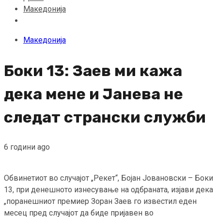
Македонија
Македонија
Боки 13: Заев ми кажа
дека мене и Јанева не
следат странски служби
6 години ago
Обвинетиот во случајот „Рекет“, Бојан Јовановски – Боки
13, при денешното изнесување на одбраната, изјави дека
„поранешниот премиер Зоран Заев го известил еден
месец пред случајот да биде пријавен во