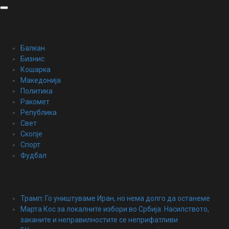
Skip
to
content
Категории
Балкан
Бизнис
Кошарка
Македонија
Политика
Ракомет
Република
Свет
Скопје
Спорт
Фудбал
Скорешни написи
Трамп: Го уништуваме Иран, но нема долго да останеме
Марта Кос за локалните избори во Србија: Насилството,
заканите и неправилностите се неприфатливи