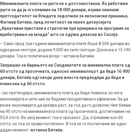
Минималната плата се уште не е достоинствена. Ќе работиме
уште за да ја зголемиме на 18.000 денари, изјави заменик
претседателот на Владата задолжен за економски прашања,
Фатмир Битиќи, пред почетокот на панел дискусијата
„Креативни пристапи и стратегии при креирање на програми за
вработување на млади“ што се одржа денеска во Скопје.
– Само пред три години минималната плате беше 8.500 денари во
одредени сектори, додека 9.000 во сите сектори. Денеска е 15.140
денари. Тоа е политичка волја – истакна Битиќи.
Запрашан за барањето на Синдикатите за минимална плата од
60 отсто од просечната, односно минималецот да биде 16.900
денари, Битиќи одговори дека власта предендира да биде и
повисока од 60 отсто.
-Јас претендира, минималната плата да биде повиска, но кога
економијата и сите ние ќе бидеме продуктивни и ефикасни. За да
може економијата да креира раст, за тоа да го дозволи. Ние бевме
на 40 отсто на минималната плата од просечната, достигнавме на
53,4 отсто. Во овој момент тоа е просекот. Да, стремиме кон 60
отсто, но тоа се прави постепено. И тоа ќе го постигнеме во еден
даден момент-
истакна Битиќи.