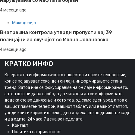
нарушувања со нафтата објави
4 месеци ago
Македонија
Внатрешна контрола утврди пропусти кај 39
полицајци за случајот со Ивана Јовановска
4 месеци ago
КРАТКО ИНФО
Во ерата на информатичкото опшество и новите технологии,
кои се појавувват секој ден он лајн, информирањето стана
тренд. Затоа ние се фокусиравме на он лајн информирањето,
затоа што ви дава слобода да читате и да се информирате,
додека сте во движење и сето тоа, од само еден уред а тоа е
вашиот паметен телефон, вашиот таблет, или вашиот лаптоп,
уреди кои ги користите секој, ден додека сте во движење каде
и да одите, 24 часа 7 дена во неделата.
Контакт
Политика на приватност