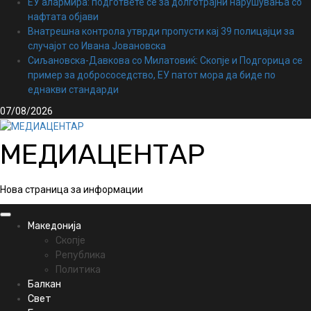
ЕУ алармира: подгответе се за долготрајни нарушувања со
нафтата објави
Внатрешна контрола утврди пропусти кај 39 полицајци за
случајот со Ивана Јовановска
Сиљановска-Давкова со Милатовиќ: Скопје и Подгорица се
пример за добрососедство, ЕУ патот мора да биде по
еднакви стандарди
07/08/2026
МЕДИАЦЕНТАР
Нова страница за информации
Primary
Македонија
Menu
Скопје
Република
Политика
Балкан
Свет