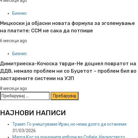
4 месеци ago
Бизнис
Мицкоски ја објасни новата формула за зголемување
на платите: ССМ не сака да потпише
6 месеци ago
Бизнис
Димитриеска-Кочоска тврди-Не доцнел повратот на
ДДВ, немало проблем ни со Буџетот – проблем бил во
застарените системи на УЈП
8 месеци ago
Пребарувај
за:
НАЈНОВИ НАПИСИ
Трамп: Го уништуваме Иран, но нема долго да останеме
31/03/2026
Марта Кос за локалните избори во Србија: Насилството,