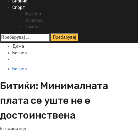
Бизнис
Спорт
Фудбал
Кошарка
Ракомет
Пребарувај
за:
Дома
Бизнис
Бизнис
Битиќи: Минималната
плата се уште не e
достоинствена
5 години ago