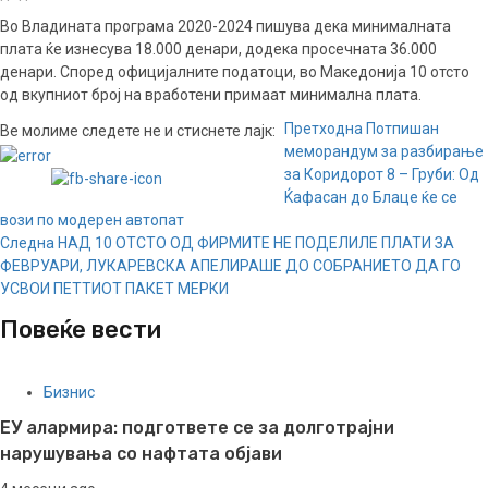
Во Владината програма 2020-2024 пишува дека минималната
плата ќе изнесува 18.000 денари, додека просечната 36.000
денари. Според официјалните податоци, во Македонија 10 отсто
од вкупниот број на вработени примаат минимална плата.
Continue
Претходна
Потпишан
Ве молиме следете не и стиснете лајк:
меморандум за разбирање
Reading
за Коридорот 8 – Груби: Од
Ќафасан до Блаце ќе се
вози по модерен автопат
Следна
НАД 10 ОТСТО ОД ФИРМИТЕ НЕ ПОДЕЛИЛЕ ПЛАТИ ЗА
ФЕВРУАРИ, ЛУКАРЕВСКА АПЕЛИРАШЕ ДО СОБРАНИЕТО ДА ГО
УСВОИ ПЕТТИОТ ПАКЕТ МЕРКИ
Повеќе вести
Бизнис
ЕУ алармира: подгответе се за долготрајни
нарушувања со нафтата објави