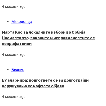
4 месеци ago
Македонија
Марта Кос за локалните избори во Србија:
Насилството, заканите и неправилностите се
неприфатливи
4 месеци ago
Бизнис
ЕУ алармира: подгответе се за долготрајни
нарушувања со нафтата објави
4 месеци ago