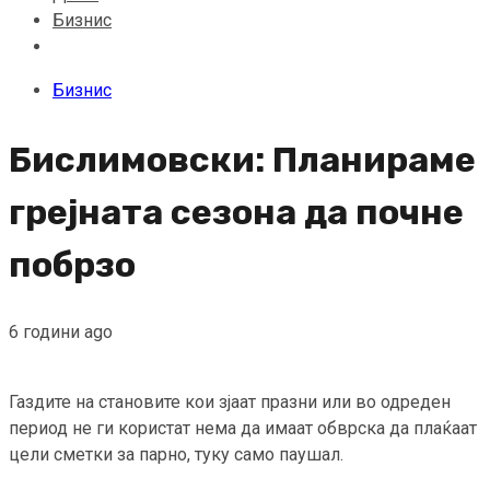
Бизнис
Бизнис
Бислимовски: Планираме
грејната сезона да почне
побрзо
6 години ago
Газдите на становите кои зјаат празни или во одреден
период не ги користат нема да имаат обврска да плаќаат
цели сметки за парно, туку само паушал.