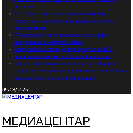
останеме
Марта Кос за локалните избори во Србија:
Насилството, заканите и неправилностите се
неприфатливи
ЕУ алармира: подгответе се за долготрајни
нарушувања со нафтата објави
Внатрешна контрола утврди пропусти кај 39
полицајци за случајот со Ивана Јовановска
Сиљановска-Давкова со Милатовиќ: Скопје и
Подгорица се пример за добрососедство, ЕУ патот
мора да биде по еднакви стандарди
09/08/2026
МЕДИАЦЕНТАР