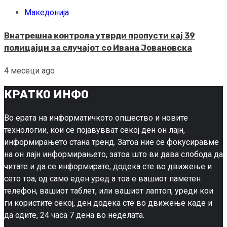
Македонија
Внатрешна контрола утврди пропусти кај 39
полицајци за случајот со Ивана Јовановска
4 месеци ago
КРАТКО ИНФО
Во ерата на информатичкото опшество и новите
технологии, кои се појавувват секој ден он лајн,
информирањето стана тренд. Затоа ние се фокусиравме
на он лајн информирањето, затоа што ви дава слобода да
читате и да се информирате, додека сте во движење и
сето тоа, од само еден уред а тоа е вашиот паметен
телефон, вашиот таблет, или вашиот лаптоп, уреди кои
ги користите секој, ден додека сте во движење каде и
да одите, 24 часа 7 дена во неделата.