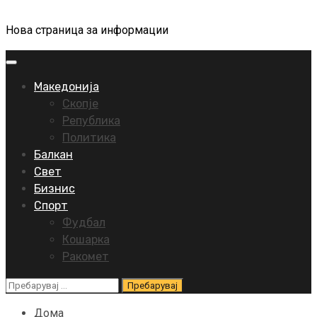
Нова страница за информации
Primary
Menu
Македонија
Скопје
Република
Политика
Балкан
Свет
Бизнис
Спорт
Фудбал
Кошарка
Ракомет
Пребарувај
за:
Дома