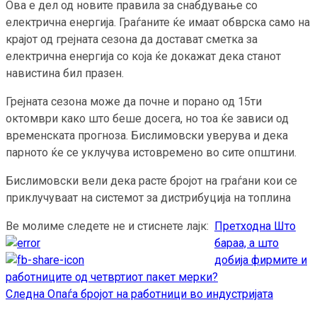
Ова е дел од новите правила за снабдување со
електрична енергија. Граѓаните ќе имаат обврска само на
крајот од грејната сезона да достават сметка за
електрична енергија со која ќе докажат дека станот
навистина бил празен.
Грејната сезона може да почне и порано од 15ти
октомври како што беше досега, но тоа ќе зависи од
временската прогноза. Бислимовски уверува и дека
парното ќе се уклучува истовремено во сите општини.
Бислимовски вели дека расте бројот на граѓани кои се
приклучуваат на системот за дистрибуција на топлина
Ве молиме следете не и стиснете лајк:
Претходна
Што
Continue
бараа, а што
Reading
добија фирмите и
работниците од четвртиот пакет мерки?
Следна
Опаѓа бројот на работници во индустријата