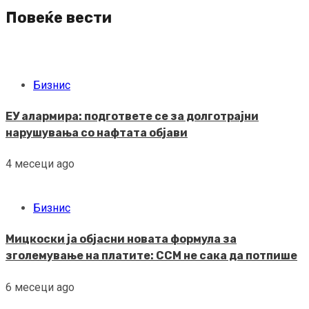
Повеќе вести
Бизнис
ЕУ алармира: подгответе се за долготрајни
нарушувања со нафтата објави
4 месеци ago
Бизнис
Мицкоски ја објасни новата формула за
зголемување на платите: ССМ не сака да потпише
6 месеци ago