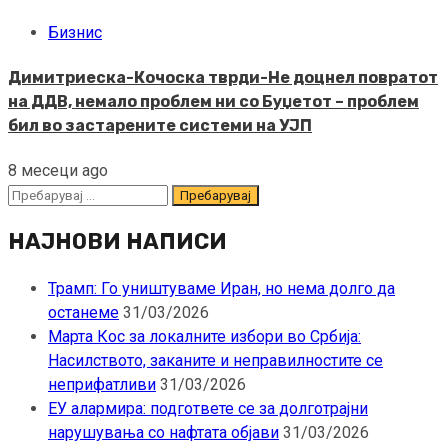
Бизнис
Димитриеска-Кочоска тврди-Не доцнел повратот
на ДДВ, немало проблем ни со Буџетот – проблем
бил во застарените системи на УЈП
8 месеци ago
Пребарувај
за:
НАЈНОВИ НАПИСИ
Трамп: Го уништуваме Иран, но нема долго да
останеме
31/03/2026
Марта Кос за локалните избори во Србија:
Насилството, заканите и неправилностите се
неприфатливи
31/03/2026
ЕУ алармира: подгответе се за долготрајни
нарушувања со нафтата објави
31/03/2026