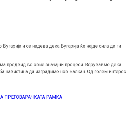
Бугарија и се надева дека Бугарија ќе најде сила да ги
има предвид во овие значајни процеси. Верувавме дека
реба навистина да изградиме нов Балкан. Од голем интерес
А ПРЕГОВАРАЧКАТА РАМКА