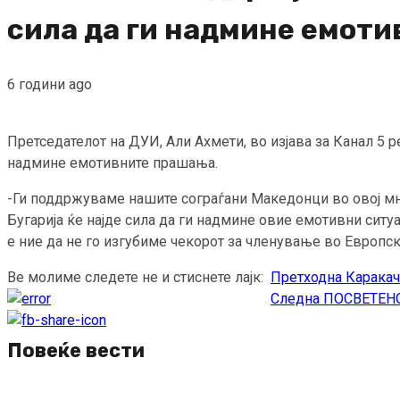
сила да ги надмине емот
6 години ago
Претседателот на ДУИ, Али Ахмети, во изјава за Канал 5 р
надмине емотивните прашања.
-Ги поддржуваме нашите сограѓани Македонци во овој мно
Бугарија ќе најде сила да ги надмине овие емотивни ситу
е ние да не го изгубиме чекорот за членување во Европска
Ве молиме следете не и стиснете лајк:
Претходна
Каракач
Continue
Следна
ПОСВЕТЕНО
Reading
Повеќе вести