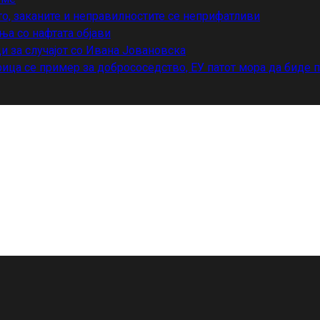
то, заканите и неправилностите се неприфатливи
ња со нафтата објави
и за случајот со Ивана Јовановска
ица се пример за добрососедство, ЕУ патот мора да биде 