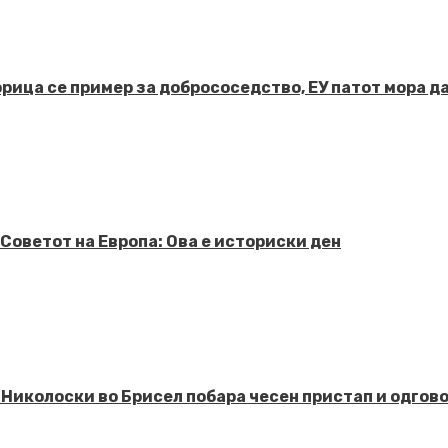
рица се пример за добрососедство, ЕУ патот мора д
Советот на Европа: Ова е историски ден
 Николоски во Брисел побара чесен пристап и одго