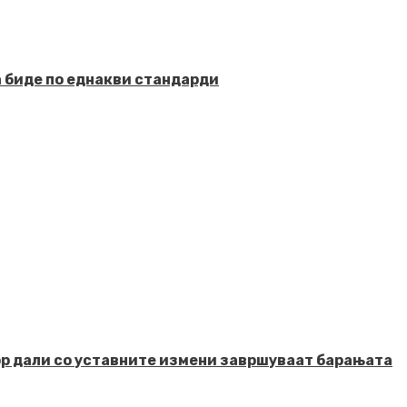
а биде по еднакви стандарди
вор дали со уставните измени завршуваат барањата