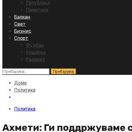
Република
Политика
Балкан
Свет
Бизнис
Спорт
Фудбал
Кошарка
Ракомет
Пребарувај
за:
Дома
Политика
Политика
Ахмети: Ги поддржуваме с