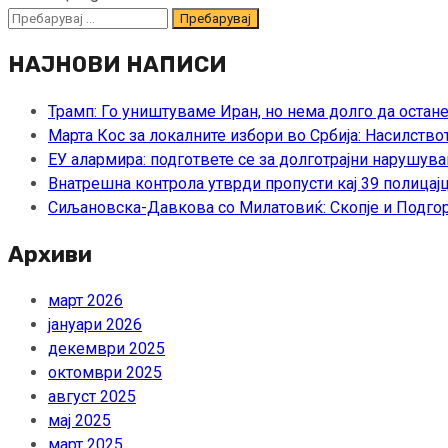
Пребарувај
за:
НАЈНОВИ НАПИСИ
Трамп: Го уништуваме Иран, но нема долго да остан
Марта Кос за локалните избори во Србија: Насилство
ЕУ алармира: подгответе се за долготрајни нарушува
Внатрешна контрола утврди пропусти кај 39 полицајц
Сиљановска-Давкова со Милатовиќ: Скопје и Подгор
Архиви
март 2026
јануари 2026
декември 2025
октомври 2025
август 2025
мај 2025
март 2025