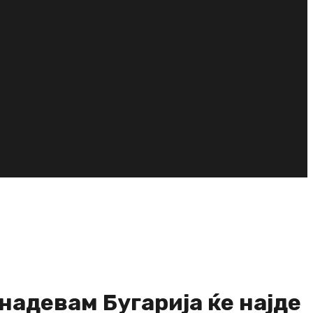
надевам Бугарија ќе најде