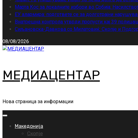
Марта Кос за локалните избори во Србија: Насилство
ЕУ алармира: подгответе се за долготрајни нарушува
Внатрешна контрола утврди пропусти кај 39 полицајц
Сиљановска-Давкова со Милатовиќ: Скопје и Подгор
08/08/2026
МЕДИАЦЕНТАР
Нова страница за информации
Primary
Menu
Македонија
Скопје