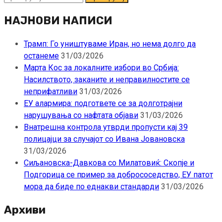
за:
НАЈНОВИ НАПИСИ
Трамп: Го уништуваме Иран, но нема долго да
останеме
31/03/2026
Марта Кос за локалните избори во Србија:
Насилството, заканите и неправилностите се
неприфатливи
31/03/2026
ЕУ алармира: подгответе се за долготрајни
нарушувања со нафтата објави
31/03/2026
Внатрешна контрола утврди пропусти кај 39
полицајци за случајот со Ивана Јовановска
31/03/2026
Сиљановска-Давкова со Милатовиќ: Скопје и
Подгорица се пример за добрососедство, ЕУ патот
мора да биде по еднакви стандарди
31/03/2026
Архиви