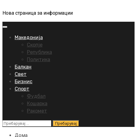
Нова страница за информации
Primary
Menu
Македонија
Скопје
Република
Политика
Балкан
Свет
Бизнис
Спорт
Фудбал
Кошарка
Ракомет
Пребарувај
за:
Дома