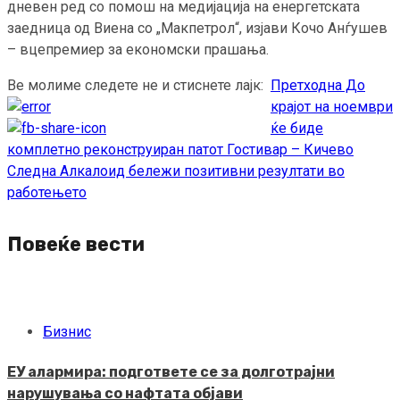
дневен ред со помош на медијација на енергетската
заедница од Виена со „Макпетрол“, изјави Кочо Анѓушев
– вцепремиер за економски прашања.
Ве молиме следете не и стиснете лајк:
Претходна
До
Continue
крајот на ноември
Reading
ќе биде
комплетно реконструиран патот Гостивар – Кичево
Следна
Алкалоид бележи позитивни резултати во
работењето
Повеќе вести
Бизнис
ЕУ алармира: подгответе се за долготрајни
нарушувања со нафтата објави