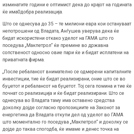
изминатите години е оптимист дека до крајот на годината
ќе има0добра реализација.
Што се однесува до 35 – те милиони евра кои остануваат
непотрошени од Владата, Анѓушев уверува дека ќе
бидат искористени откако уделот на ГАМА што го
поседува „Макпетрол“ ќе премине во државна
сопственост односно овие пари ќе и бидат исплатени на
приватната фирма.
„После ребалансот внимателно се одмерени капиталните
инвестиции, тие ќе бидат реализирани, оние што се во
буџетот и ребалансот на буџетот. Тој сега помина и тие ќе
почнат со реализиција и ќе бидат реализирани. Што се
однесува во Владата таму има оставено средства
доколку дојде согласно пропозициите на Законот за
енергетика да Владата откупи дел од уделот во ГАМА
што моментално го поседува „Макпетрол“ и доколку се
дојде до таква спогодба, ќе имаме и денес точка на