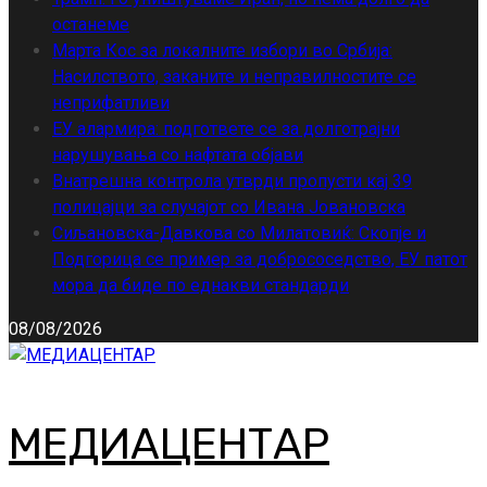
останеме
Марта Кос за локалните избори во Србија:
Насилството, заканите и неправилностите се
неприфатливи
ЕУ алармира: подгответе се за долготрајни
нарушувања со нафтата објави
Внатрешна контрола утврди пропусти кај 39
полицајци за случајот со Ивана Јовановска
Сиљановска-Давкова со Милатовиќ: Скопје и
Подгорица се пример за добрососедство, ЕУ патот
мора да биде по еднакви стандарди
08/08/2026
МЕДИАЦЕНТАР