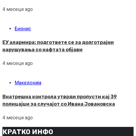
4 месеци ago
Бизнис
ЕУ алармира: подгответе се за долготрајни
нарушувања со нафтата објави
4 месеци ago
Македонија
Внатрешна контрола утврди пропусти кај 39
полицајци за случајот со Ивана Јовановска
4 месеци ago
КРАТКО ИНФО