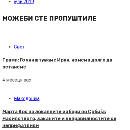
јули 2019
МОЖЕБИ СТЕ ПРОПУШТИЛЕ
Свет
Трамп: Го уништуваме Иран, но нема долго да
останеме
4 месеци ago
Македонија
Марта Кос за локалните избори во Србија:
Насилството, заканите и неправилностите се
неприфатливи