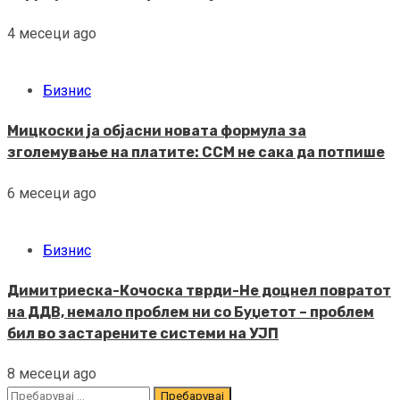
4 месеци ago
Бизнис
Мицкоски ја објасни новата формула за
зголемување на платите: ССМ не сака да потпише
6 месеци ago
Бизнис
Димитриеска-Кочоска тврди-Не доцнел повратот
на ДДВ, немало проблем ни со Буџетот – проблем
бил во застарените системи на УЈП
8 месеци ago
Пребарувај