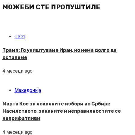
МОЖЕБИ СТЕ ПРОПУШТИЛЕ
Свет
Трамп: Го уништуваме Иран, но нема долго да
останеме
4 месеци ago
Македонија
Марта Кос за локалните избори во Србија:
Насилството, заканите и неправилностите се
неприфатливи
4 месеци ago