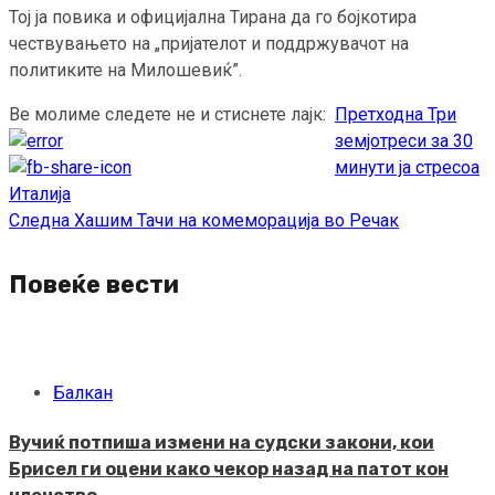
Тој ја повика и официјална Тирана да го бојкотира
чествувањето на „пријателот и поддржувачот на
политиките на Милошевиќ”.
Ве молиме следете не и стиснете лајк:
Претходна
Три
Continue
земјотреси за 30
Reading
минути ја стресоа
Италија
Следна
Хашим Тачи на комеморација во Речак
Повеќе вести
Балкан
Вучиќ потпиша измени на судски закони, кои
Брисел ги оцени како чекор назад на патот кон