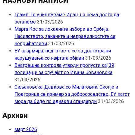
НАЈНОВИ НАПИСИ
Трамп: Го уништуваме Иран, но нема долго да
останеме
31/03/2026
Марта Кос за локалните избори во Србија:
Насилството, заканите и неправилностите се
неприфатливи
31/03/2026
ЕУ алармира: подгответе се за долготрајни
нарушувања со нафтата објави
31/03/2026
Внатрешна контрола утврди пропусти кај 39
полицајци за случајот со Ивана Јовановска
31/03/2026
Сиљановска-Давкова со Милатовиќ: Скопје и
Подгорица се пример за добрососедство, ЕУ патот
мора да биде по еднакви стандарди
31/03/2026
Архиви
март 2026