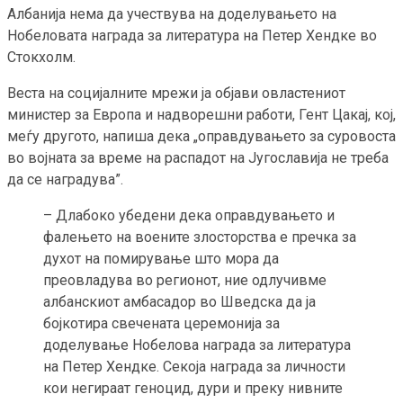
Албанија нема да учествува на доделувањето на
Нобеловата награда за литература на Петер Хендке во
Стокхолм.
Веста на социјалните мрежи ја објави овластениот
министер за Европа и надворешни работи, Гент Цакај, кој,
меѓу другото, напиша дека „оправдувањето за суровоста
во војната за време на распадот на Југославија не треба
да се наградува”.
– Длабоко убедени дека оправдувањето и
фалењето на воените злосторства е пречка за
духот на помирување што мора да
преовладува во регионот, ние одлучивме
албанскиот амбасадор во Шведска да ја
бојкотира свечената церемонија за
доделување Нобелова награда за литература
на Петер Хендке. Секоја награда за личности
кои негираат геноцид, дури и преку нивните