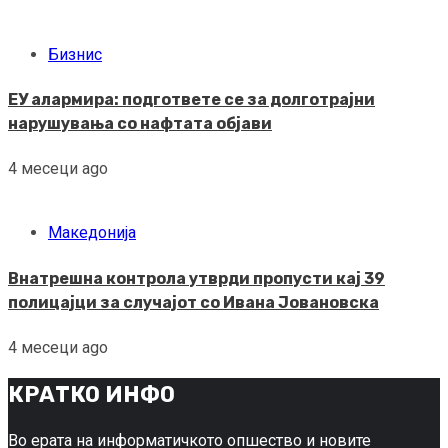
Бизнис
ЕУ алармира: подгответе се за долготрајни
нарушувања со нафтата објави
4 месеци ago
Македонија
Внатрешна контрола утврди пропусти кај 39
полицајци за случајот со Ивана Јовановска
4 месеци ago
КРАТКО ИНФО
Во ерата на информатичкото опшество и новите