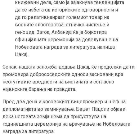
книжевни дела, само ја зајакнува тенденцијата
да се избега од историските одговорности и
да го релативизираат големиот товар на
воените злосторства, етничко чистење и
геноцид. Затоа, Албанија ќе ја бојкотира
официјалната церемонија за доделување на
Нобеловата награда за литература, напиша
Цакај.
Сепак, нашата заложба, додава Цакај, ќе продолжи да ги
промовира добрососедските односи засновани врз
неотуѓивите вредности на вистината и согласно
највиските барања на правдата.
Пред два дена и косовскиот вицепремиер и шеф на
дипломатијата во заминување, Беџет Пацоли објави
дека неговата земја нема да присуствува на
годинешната церемонија на врачување на Нобеловата
награда за литература.