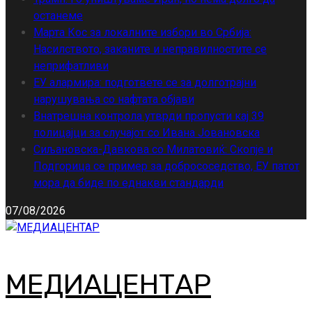
останеме
Марта Кос за локалните избори во Србија:
Насилството, заканите и неправилностите се
неприфатливи
ЕУ алармира: подгответе се за долготрајни
нарушувања со нафтата објави
Внатрешна контрола утврди пропусти кај 39
полицајци за случајот со Ивана Јовановска
Сиљановска-Давкова со Милатовиќ: Скопје и
Подгорица се пример за добрососедство, ЕУ патот
мора да биде по еднакви стандарди
07/08/2026
МЕДИАЦЕНТАР