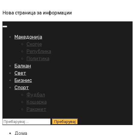
Нова страница за информации
Primary
Menu
Македонија
Скопје
Република
Политика
Балкан
Свет
Бизнис
Спорт
Фудбал
Кошарка
Ракомет
Пребарувај
за:
Дома