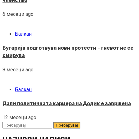
членство
6 месеци ago
Балкан
Бугарија подготвува нови протести – гневот не се
смирува
8 месеци ago
Балкан
Дали политичката кариера на Додик е завршена
12 месеци ago
Пребарувај
за: